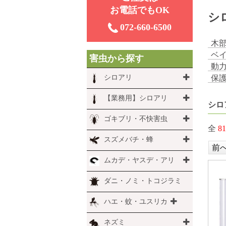
お電話でもOK
シ
072-660-6500
木
ベ
害虫から探す
動
シロアリ
保
【業務用】シロアリ
シロ
ゴキブリ・不快害虫
全
81
スズメバチ・蜂
前
ムカデ・ヤスデ・アリ
ダニ・ノミ・トコジラミ
ハエ・蚊・ユスリカ
ネズミ