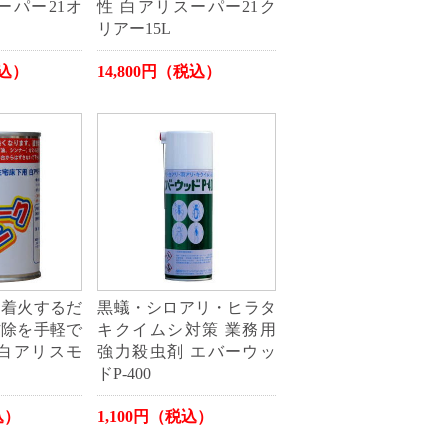
ーパー21オ
性 白アリスーパー21ク
リアー15L
税込）
14,800円（税込）
て着火するだ
黒蟻・シロアリ・ヒラタ
防除を手軽で
キクイムシ対策 業務用
 白アリスモ
強力殺虫剤 エバーウッ
ドP-400
込）
1,100円（税込）