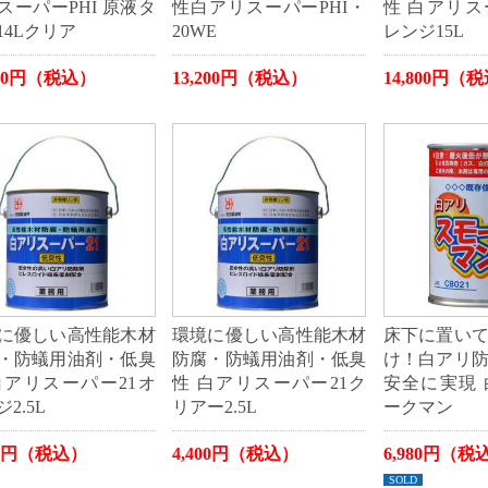
スーパーPHI 原液タ
性白アリスーパーPHI・
性 白アリス
14Lクリア
20WE
レンジ15L
000円（税込）
13,200円（税込）
14,800円（
に優しい高性能木材
環境に優しい高性能木材
床下に置い
・防蟻用油剤・低臭
防腐・防蟻用油剤・低臭
け！白アリ
白アリスーパー21オ
性 白アリスーパー21ク
安全に実現
2.5L
リアー2.5L
ークマン
00円（税込）
4,400円（税込）
6,980円（税
SOLD