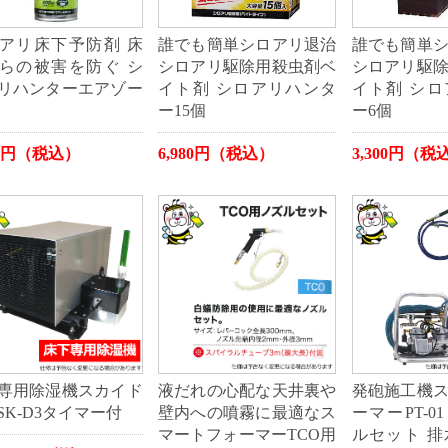
アリ床下予防剤 床
誰でも簡単シロアリ退治
誰でも簡単
らの被害を防ぐ シ
シロアリ駆除用殺虫剤ベ
シロアリ駆
リハンターエアゾー
イト剤 シロアリハンタ
イト剤 シ
ー15個
ー6個
76円（税込）
6,980円（税込）
3,300円（税
専用除湿機スカイド
液だれの心配な天井裏や
発砲施工機
SK-D3タイマー付
壁内への噴霧に最適なス
ーマーPT-0
マートフォーマーTCO用
ルセット 