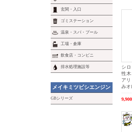
玄関・入口
ゴミステーション
温泉・スパ・プール
工場・倉庫
飲食店・コンビニ
シロ
排水処理施設等
性木
アリ
みオ
メイキミツビシエンジン
GBシリーズ
9,9