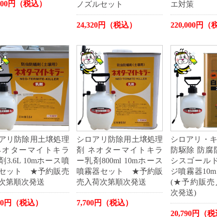
,400円（税込）
ノズルセット
エ対策
24,320円（税込）
220,000円
アリ防除用土壌処理
シロアリ防除用土壌処理
シロアリ・
ネオターマイトキラ
剤 ネオターマイトキラ
防駆除 防腐
3.6L 10mホース噴
ー乳剤800ml 10mホース
シスゴールド
セット ★予約販売
噴霧器セット ★予約販
ジ噴霧器10
次第順次発送
売入荷次第順次発送
(★予約販
次発送)
400円（税込）
7,700円（税込）
20,790円（