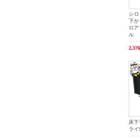
シロ
下か
ロア
ル
2,3
床下
ライ