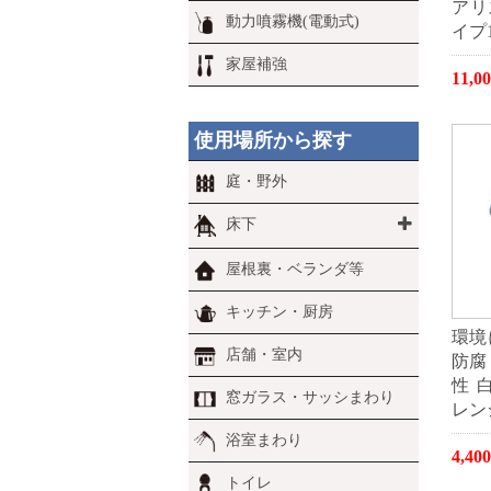
アリ
動力噴霧機(電動式)
イプ
家屋補強
11,
使用場所から探す
庭・野外
床下
屋根裏・ベランダ等
キッチン・厨房
環境
店舗・室内
防腐
性 
窓ガラス・サッシまわり
レンジ
浴室まわり
4,4
トイレ