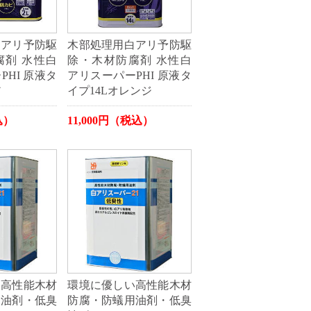
白アリ予防駆
木部処理用白アリ予防駆
腐剤 水性白
除・木材防腐剤 水性白
HI 原液タ
アリスーパーPHI 原液タ
ア
イプ14Lオレンジ
込）
11,000円（税込）
い高性能木材
環境に優しい高性能木材
用油剤・低臭
防腐・防蟻用油剤・低臭