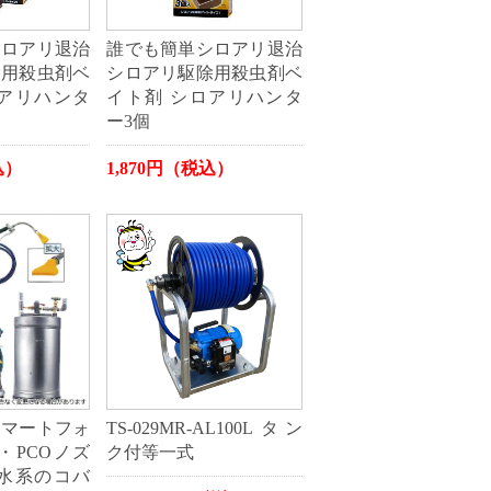
シロアリ退治
誰でも簡単シロアリ退治
除用殺虫剤ベ
シロアリ駆除用殺虫剤ベ
ロアリハンタ
イト剤 シロアリハンタ
ー3個
込）
1,870円（税込）
スマートフォ
TS-029MR-AL100Lタン
1・PCOノズ
ク付等一式
排水系のコバ