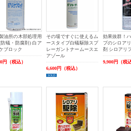
製油所の木部処理用
その場ですぐに使えるム
効果抜群！
(防蟻・防腐剤) 白ア
ースタイプ白蟻駆除スプ
プのシロア
ケブロック
レーガントナームースエ
剤 シロアリ
アゾール
000円（税込）
9,900円（税
6,600円（税込）
SOLD