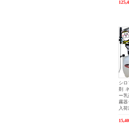
125
シロ
剤 
ー乳剤
霧器
入荷
15,