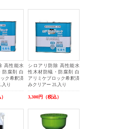
除 高性能水
シロアリ防除 高性能水
・防腐剤 白
性木材防蟻・防腐剤 白
ロック希釈済
アリミケブロック希釈済
L入り
みクリアー 2L入り
込）
3,300円（税込）