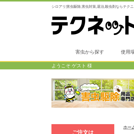
シロアリ|害虫駆除,害虫対策,退治,殺虫剤ならテ
害虫から探す
使用
ようこそ ゲスト 様
ホー
ご注⽂は