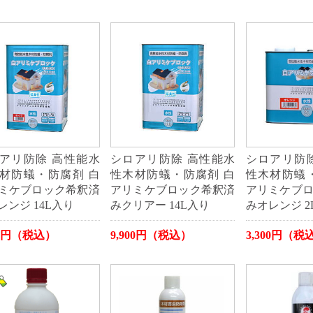
アリ防除 高性能水
シロアリ防除 高性能水
シロアリ防
材防蟻・防腐剤 白
性木材防蟻・防腐剤 白
性木材防蟻
ミケブロック希釈済
アリミケブロック希釈済
アリミケブ
レンジ 14L入り
みクリアー 14L入り
みオレンジ 2
00円（税込）
9,900円（税込）
3,300円（税