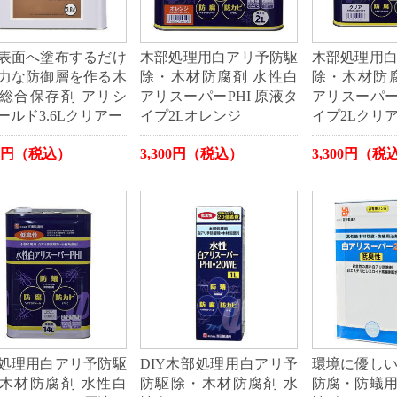
表面へ塗布するだけ
木部処理用白アリ予防駆
木部処理用
力な防御層を作る木
除・木材防腐剤 水性白
除・木材防
総合保存剤 アリシ
アリスーパーPHI 原液タ
アリスーパーP
ールド3.6Lクリアー
イプ2Lオレンジ
イプ2Lクリ
00円（税込）
3,300円（税込）
3,300円（税
処理用白アリ予防駆
DIY木部処理用白アリ予
環境に優し
木材防腐剤 水性白
防駆除・木材防腐剤 水
防腐・防蟻