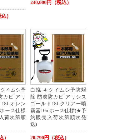
240,000円（税込）
（税込）
キクイムシ予
白蟻 キクイムシ予防駆
防カビ アリ
除 防腐防カビ アリシス
18Lオレン
ゴールド18Lクリアー噴
mホース仕様
霧器10mホース仕様(★予
売入荷次第順
約販売入荷次第順次発
送)
税込）
20,790円（税込）