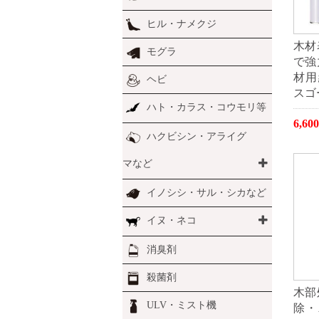
ヒル・ナメクジ
木材
モグラ
で強
材用
ヘビ
スゴ
ハト・カラス・コウモリ等
6,6
ハクビシン・アライグ
マなど
イノシシ・サル・シカなど
イヌ・ネコ
消臭剤
殺菌剤
木部
ULV・ミスト機
除・