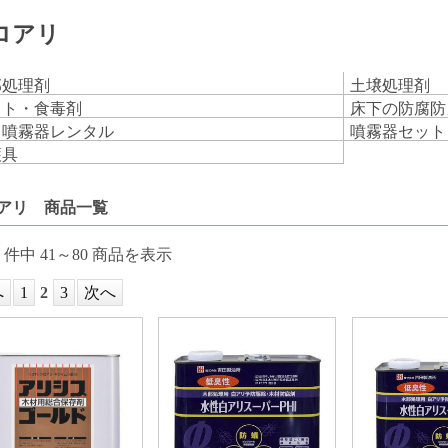
ロアリ
部処理剤
土壌処理剤
イト・食毒剤
床下の防腐防
力噴霧器レンタル
噴霧器セット
護具
アリ 商品一覧
件中 41～80 商品を表示
へ
1
2
3
次へ