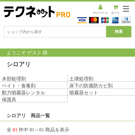
メ
ニ
マイページ
カート
ュ
ー
を
開
く
ようこそ ゲスト 様
シロアリ
木部処理剤
土壌処理剤
ベイト・食毒剤
床下の防腐防カビ剤
動力噴霧器レンタル
噴霧器セット
保護具
シロアリ 商品一覧
全
81
件中 81～81 商品を表示