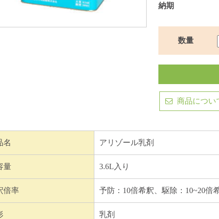
納期
数量
商品につい
品名
アリゾール乳剤
容量
3.6L入り
釈倍率
予防：10倍希釈、駆除：10~20倍
形
乳剤