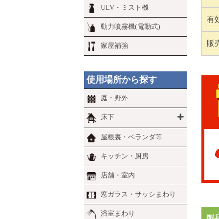
ULV・ミスト機
有
動力噴霧機(電動式)
販
家屋補強
使用場所から探す
庭・野外
床下
屋根裏・ベランダ等
キッチン・厨房
店舗・室内
窓ガラス・サッシまわり
浴室まわり
製