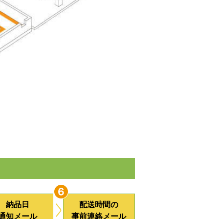
納品日
配送時間の
通知メール
事前連絡メール