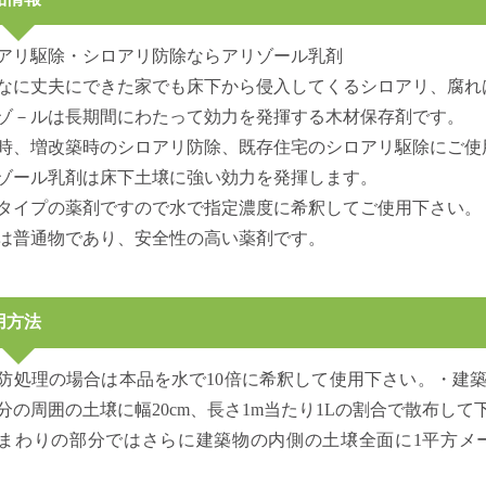
アリ駆除・シロアリ防除ならアリゾール乳剤
なに丈夫にできた家でも床下から侵入してくるシロアリ、腐れ
ゾ－ルは長期間にわたって効力を発揮する木材保存剤です。
時、増改築時のシロアリ防除、既存住宅のシロアリ駆除にご使
ゾール乳剤は床下土壌に強い効力を発揮します。
タイプの薬剤ですので水で指定濃度に希釈してご使用下さい。
は普通物であり、安全性の高い薬剤です。
用方法
防処理の場合は本品を水で10倍に希釈して使用下さい。・建
分の周囲の土壌に幅20cm、長さ1m当たり1Lの割合で散布して
まわりの部分ではさらに建築物の内側の土壌全面に1平方メ