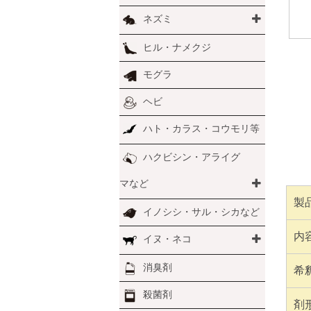
ネズミ
ヒル・ナメクジ
モグラ
ヘビ
ハト・カラス・コウモリ等
ハクビシン・アライグ
マなど
製
イノシシ・サル・シカなど
内
イヌ・ネコ
消臭剤
希
殺菌剤
剤