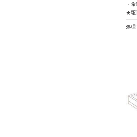
・希
★駆
処理