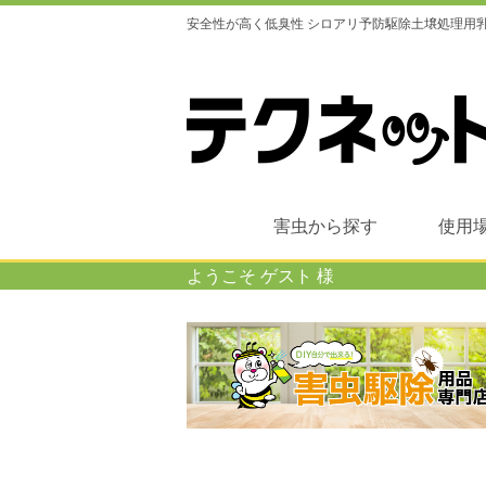
安全性が高く低臭性 シロアリ予防駆除土壌処理用乳剤
害虫から探す
使用
ようこそ ゲスト 様