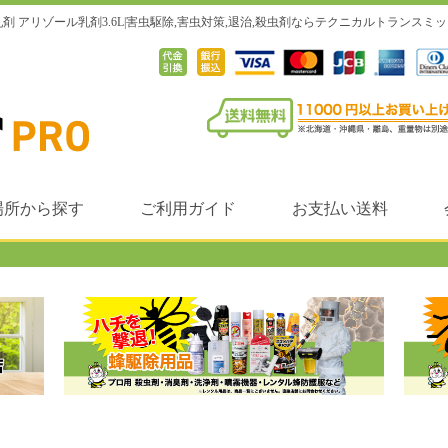
 アリゾール乳剤3.6L|害虫駆除,害虫対策,退治,殺虫剤ならテクニカルトランスミ
場所から探す
ご利用ガイド
お支払い送料