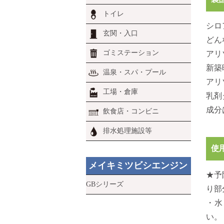
トイレ
シロ
玄関・入口
どん
ゴミステーション
アリ
新築
温泉・スパ・プール
アリ
工場・倉庫
乳剤
成分
飲食店・コンビニ
排水処理施設等
使
メイキミツビシエンジン
★予
GBシリーズ
り部
・水
い。