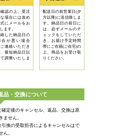
庫確認の上、受注
配送日の前営業日(夕
能な場合には改め
方以降)に送信致しま
正式にメールをお
す。納品日の前日に
します。
は、必ずメールのチ
連絡した納品日の
ェックをしていただ
都合が悪い場合
き、お届け予定時間
、ご連絡いただき
帯にご在籍(ご在宅)の
第、最短納品日以
上、商品をお受け取
にて調整いたしま
りください。
返品・交換について
文確定後のキャンセル、返品、交換は原
きません。
金引換の受取拒否によるキャンセルはで
せん。