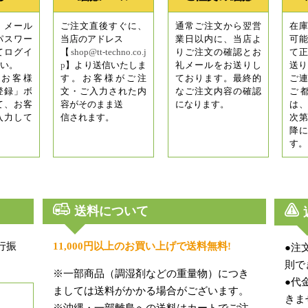
、メール
ご注文直後すぐに、
通常ご注文から翌営
在
パスワー
当店のアドレス
業日以内に、当店よ
可
てログイ
【
shop@tt-techno.co.j
りご注文の確認とお
て
い。
p
】より送信いたしま
礼メールをお送りし
送り
お客様
す。お客様がご注
ております。最終的
ご
登録」ボ
文・ご入力された内
なご注文内容の確認
ご
て、お客
容がそのまま送
になります。
は
入力して
信されます。
次
降
す。
送料について
行振
11,000円以上のお買い上げで送料無料!
●注
。
則で
※一部商品（調湿剤などの重量物）につき
●代
ましては送料がかかる場合がございます。
きま