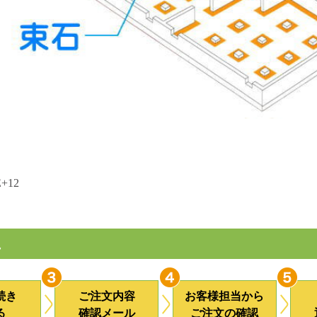
E+12
れ
続き
ご注文内容
お客様担当から
る
確認メール
ご注文の確認