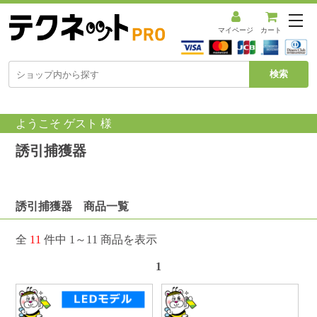
メ
ニ
マイページ
カート
ュ
ー
を
開
く
ようこそ ゲスト 様
誘引捕獲器
誘引捕獲器 商品一覧
全
11
件中 1～11 商品を表示
1