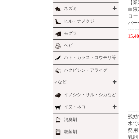
【業
ネズミ
血液
ロー
ヒル・ナメクジ
パー
モグラ
15,
ヘビ
ハト・カラス・コウモリ等
ハクビシン・アライグ
マなど
イノシシ・サル・シカなど
イヌ・ネコ
残効
消臭剤
水で
務用
殺菌剤
乳剤