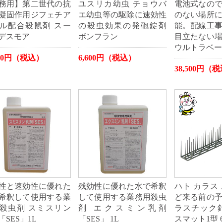
務用】第二世代の抗
ユスリカ幼虫 チョウバ
電池式なの
凝固作用ジフェチア
エ幼虫等の駆除に速効性
のない場所
ル配合殺鼠剤 スー
の殺虫効果の発砲錠剤
能。配線工
デスモア
ボンフラン
目立たない
ウルトラベー
400円（税込）
6,600円（税込）
38,500円（
性と速効性に優れた
残効性に優れた水で希釈
ハト カラス
希釈して使用する業
して使用する業務用殺虫
ど来る前の
殺虫剤 スミスリン
剤 エクスミン乳剤
ラスチック
「SES」1L
「SES」 1L
スマット1型 