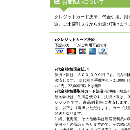
お支払いについて
クレジットカード決済、代金引換、銀
込、ご来店引取りからお選び頂けます
●クレジットカード決済
下記のカードがご利用可能です
●代金引換(現金払い)
決済上限は、３００,０００円です。商品到
決済します。 ※代引き手数料/1～21,999
440円、22,000円以上は無料
●代金引換(受取時カード決済)
※沖縄・離島
配送会社は、佐川急便です。決済上限は、３
０００円です。商品到着時に決済します
は、以下より選択いただけます。カード決
発送となります。
沖縄、北海道、その他離島は運送便契約の
使用不可の場合がありますので、その際は
しご連絡致しますのでご了承下さい。※代