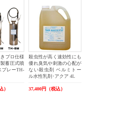
向きプロ仕様
殺虫性が高く速効性にも
ス製蓄圧式噴
優れ臭気や刺激の心配が
プレーTH-
ない殺虫剤 ベルミトー
ル水性乳剤･アクア 4L
税込）
37,400円（税込）