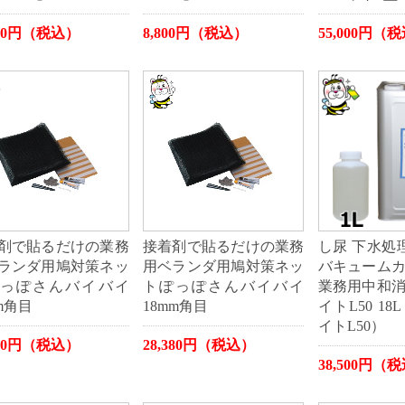
960円（税込）
8,800円（税込）
55,000円（
剤で貼るだけの業務
接着剤で貼るだけの業務
し尿 下水処理
ランダ用鳩対策ネッ
用ベランダ用鳩対策ネッ
バキューム
っぽさんバイバイ
トぽっぽさんバイバイ
業務用中和
m角目
18mm角目
イトL50 1
イトL50）
380円（税込）
28,380円（税込）
38,500円（