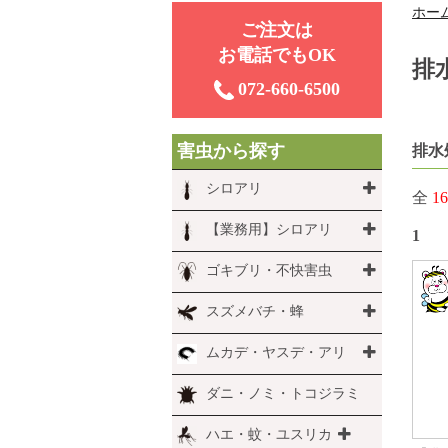
ホー
ご注⽂は
お電話でもOK
排
072-660-6500
害虫から探す
排水
シロアリ
全
16
【業務用】シロアリ
1
ゴキブリ・不快害虫
スズメバチ・蜂
ムカデ・ヤスデ・アリ
ダニ・ノミ・トコジラミ
ハエ・蚊・ユスリカ