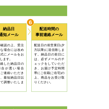
納品日
配送時間の
通知メール
事前連絡メール
庫確認の上、受注
配送日の前営業日(夕
能な場合には改め
方以降)に送信致しま
正式にメールをお
す。納品日の前日に
します。
は、必ずメールのチ
連絡した納品日の
ェックをしていただ
都合が悪い場合
き、お届け予定時間
、ご連絡いただき
帯にご在籍(ご在宅)の
第、最短納品日以
上、商品をお受け取
にて調整いたしま
りください。