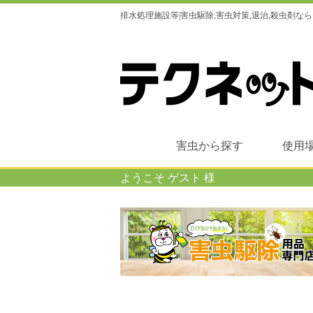
排水処理施設等|害虫駆除,害虫対策,退治,殺虫剤
害虫から探す
使用
ようこそ ゲスト 様