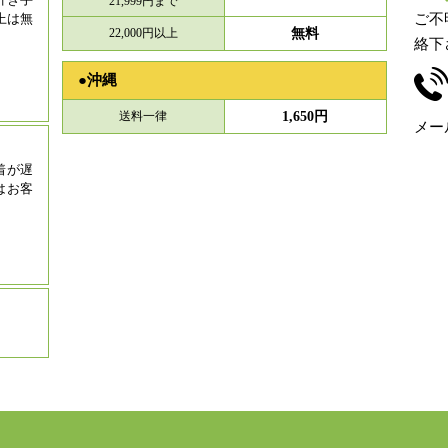
21,999円まで
以上は無
ご不
22,000円以上
無料
絡下さ
●沖縄
送料一律
1,650円
メー
着が遅
はお客