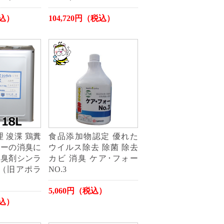
税込）
104,720円（税込）
 浚渫 鶏糞
食品添加物認定 優れた
カーの消臭に
ウイルス除去 除菌 除去
消臭剤シンラ
カビ 消臭 ケア･フォー
8L（旧アポラ
NO.3
5,060円（税込）
税込）