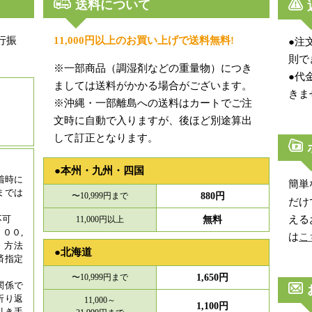
送料について
行振
11,000円以上のお買い上げで送料無料!
●注
。
則で
※一部商品（調湿剤などの重量物）につき
●代
ましては送料がかかる場合がございます。
きま
※沖縄・一部離島への送料はカートでご注
文時に自動で入りますが、後ほど別途算出
して訂正となります。
●本州・九州・四国
着時に
簡単
円までは
〜10,999円まで
880円
だけ
不可
える
11,000円以上
無料
００,
は
こ
。方法
●北海道
済指定
〜10,999円まで
1,650円
関係で
折り返
11,000～
1,100円
引き手