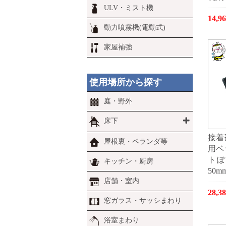
ULV・ミスト機
14,
動力噴霧機(電動式)
家屋補強
使用場所から探す
庭・野外
床下
接着
屋根裏・ベランダ等
用ベ
トぽ
キッチン・厨房
50m
店舗・室内
28,
窓ガラス・サッシまわり
浴室まわり