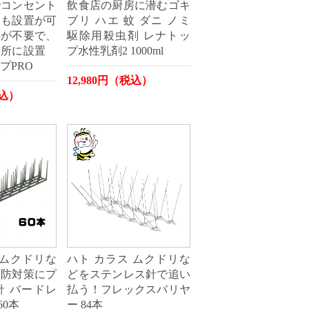
でコンセント
飲食店の厨房に潜むゴキ
にも設置が可
ブリ ハエ 蚊 ダニ ノミ
事が不要で、
駆除用殺虫剤 レナトッ
場所に設置
プ水性乳剤2 1000ml
プPRO
12,980円（税込）
税込）
 ムクドリな
ハト カラス ムクドリな
予防対策にプ
どをステンレス針で追い
針 バードレ
払う！フレックスバリヤ
60本
ー 84本