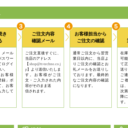
れ
続き
ご注文内容
お客様担当から
る
確認メール
ご注文の確認
、メール
ご注文直後すぐに、
通常ご注文から翌営
在
パスワー
当店のアドレス
業日以内に、当店よ
可
てログイ
【
shop@tt-techno.co.j
りご注文の確認とお
て
い。
p
】より送信いたしま
礼メールをお送りし
送り
お客様
す。お客様がご注
ております。最終的
ご
登録」ボ
文・ご入力された内
なご注文内容の確認
ご
て、お客
容がそのまま送
になります。
は
入力して
信されます。
次
降
す。