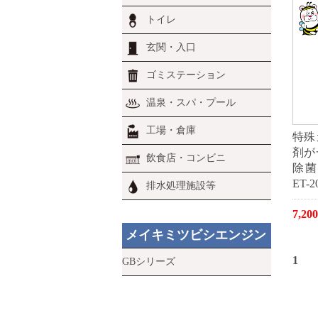
トイレ
玄関・入口
ゴミステーション
温泉・スパ・プール
工場・倉庫
特殊
剤が
飲食店・コンビニ
除菌
ET-2
排水処理施設等
7,2
メイキミツビシエンジン
1
GBシリーズ