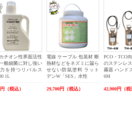
カチオン性界面活性
電線 ケーブル 包装材 断
PCO・TCO
一般細菌に対し強い
熱材などをネズミに齧ら
のステンレ
力を持つリバルス
せない防鼠塗料 ラット
霧器 ハンドス
00 1L
デンW「SES」水性
6M
00円（税込）
29,700円（税込）
42,900円（