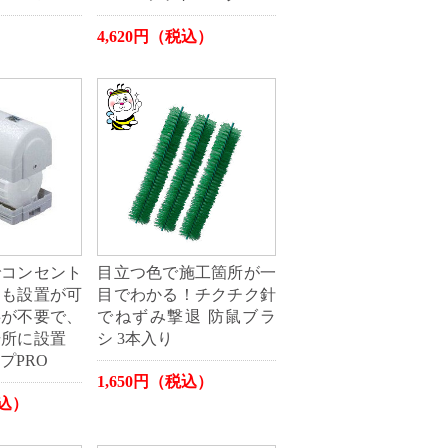
）
4,620円（税込）
でコンセント
目立つ色で施工箇所が一
にも設置が可
目でわかる！チクチク針
事が不要で、
でねずみ撃退 防鼠ブラ
場所に設置
シ 3本入り
プPRO
1,650円（税込）
税込）