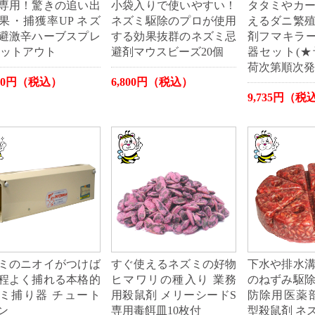
専用！驚きの追い出
小袋入りで使いやすい！
タタミやカ
果・捕獲率UP ネズ
ネズミ駆除のプロが使用
えるダニ繁
避激辛ハーブスプレ
する効果抜群のネズミ忌
剤フマキラーN
ラットアウト
避剤マウスビーズ20個
器セット(
荷次第順次発
800円（税込）
6,800円（税込）
9,735円（税
ミのニオイがつけば
すぐ使えるネズミの好物
下水や排水
程よく捕れる本格的
ヒマワリの種入り 業務
のねずみ駆
ミ捕り器 チュート
用殺鼠剤 メリーシードS
防除用医薬
ン
専用毒餌皿10枚付
型殺鼠剤 ネズ