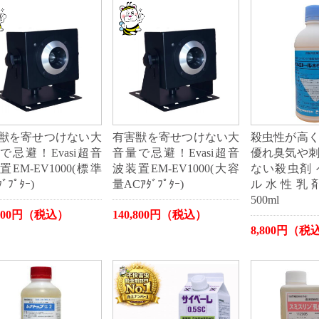
獣を寄せつけない大
有害獣を寄せつけない大
殺虫性が高
で忌避！Evasi超音
音量で忌避！Evasi超音
優れ臭気や
EM-EV1000(標準
波装置EM-EV1000(大容
ない殺虫剤
ﾞﾌﾟﾀｰ)
量ACｱﾀﾞﾌﾟﾀｰ)
ル水性乳
500ml
,000円（税込）
140,800円（税込）
8,800円（税