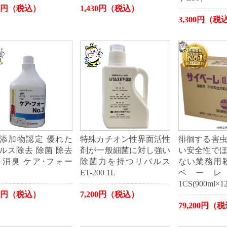
50円（税込）
1,430円（税込）
3,300円（税
添加物認定 優れた
特殊カチオン性界面活性
徘徊する害
ルス除去 除菌 除去
剤が一般細菌に対し強い
い安全性で
 消臭 ケア･フォー
除菌力を持つリバルス
ない業務用
ET-200 1L
ベーレ0
1CS(900ml×1
60円（税込）
7,200円（税込）
79,200円（