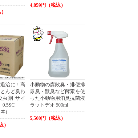
4,859円（税込）
込）
虫退治に！高
小動物の腐敗臭・排便排
ほとんど臭わ
尿臭・獣臭など酵素を使
殺虫剤 サイ
った小動物用消臭抗菌液
.5SC
ラットデオ 500ml
2本)
5,500円（税込）
税込）