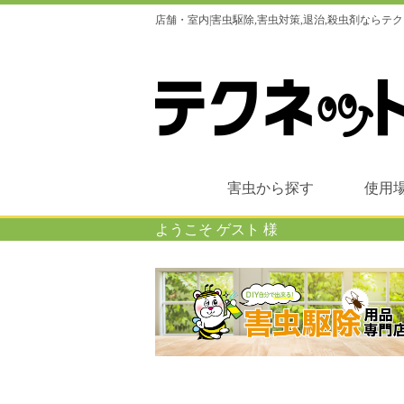
店舗・室内|害虫駆除,害虫対策,退治,殺虫剤なら
害虫から探す
使用
ようこそ ゲスト 様