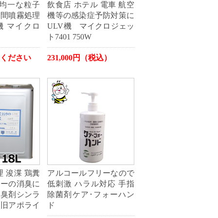
の均一な粒子
飲食店 ホテル 電車 航空
空間噴霧処理
機等の感染症予防対策に
機 マイクロ
ULV機 マイクロジェッ
ト7401 750W
ください
231,000円（税込）
 浚渫 鶏糞
アルコールフリーなので
カーの消臭に
低刺激 ハラル対応 手指
消臭剤シンラ
除菌剤ケア･フォーハン
L（旧アポライ
ド