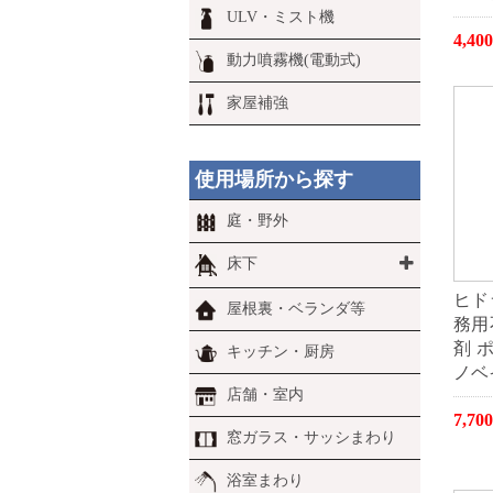
ULV・ミスト機
4,4
動力噴霧機(電動式)
家屋補強
使用場所から探す
庭・野外
床下
ヒド
屋根裏・ベランダ等
務用
剤 
キッチン・厨房
ノベ
店舗・室内
7,7
窓ガラス・サッシまわり
浴室まわり