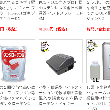
売れてるゴキブリ駆
PCO・TCO向きプロ仕様
２５μ以下
殺虫剤スプレー フ
のステンレス製蓄圧式噴
を発生させ
ラーFK-2001ゴキブ
霧器 ハンドスプレーTH-
できるULV
マキラーKX
4M
ジェンE-2
40円（税込）
41,800円（税込）
お問い合わせ
の１回投与で高い致
小型・簡易型ベイトステ
し尿 下水処理
力！ワルファリン等
ーションで殺鼠剤の異物
バキューム
抗性のクマネズミに
混入や誤食などを防ぐ
業務用中和
 ダンクローデンG
ローデントベイター
イトL50 1
トL50）