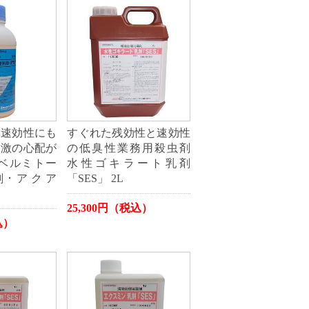
く速効性にも
すぐれた残効性と速効性
刺激の心配が
の低臭性業務用殺虫剤
 ベルミトー
水性ゴキラート乳剤
剤･アクア
「SES」 2L
25,300円（税込）
込）