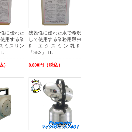
効性に優れた
残効性に優れた水で希釈
て使用する業
して使用する業務用殺虫
 スミスリン
剤 エクスミン乳剤
1L
「SES」 1L
税込）
8,800円（税込）