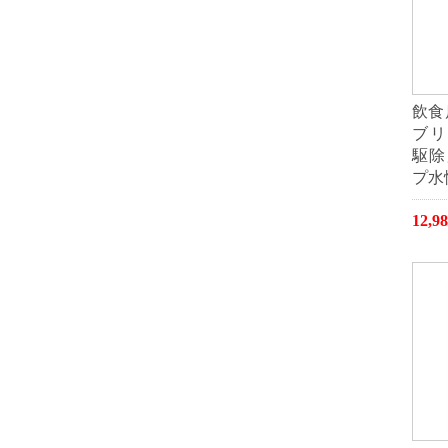
飲食
ブリ
駆除
プ水性
12,