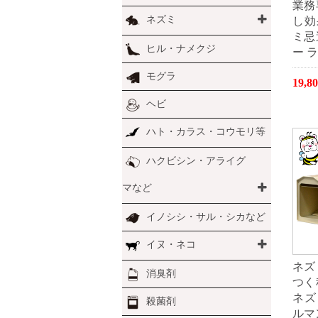
業務
ネズミ
し効
ミ忌
ヒル・ナメクジ
ー 
モグラ
19,
ヘビ
ハト・カラス・コウモリ等
ハクビシン・アライグ
マなど
イノシシ・サル・シカなど
イヌ・ネコ
ネズ
消臭剤
つく
ネズ
殺菌剤
ルマ