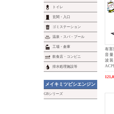
トイレ
玄関・入口
ゴミステーション
温泉・スパ・プール
工場・倉庫
有害
音量
飲食店・コンビニ
波装置
ACｱﾀ
排水処理施設等
121
メイキミツビシエンジン
GBシリーズ