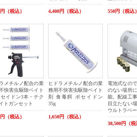
00円（税込）
4,400円（税込）
550円（税込
ラメチルノ配合の業
ヒドラメチルノ配合の業
電池式なの
不快害虫駆除ベイト
務用不快害虫駆除ベイト
のない場所
ポセイドン3本・テク
剤 食毒餌 ポセイドン
能。配線工
イトガンセット
35g
目立たない
ウルトラベー
00円（税込）
1,650円（税込）
38,500円（