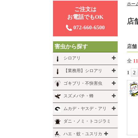
ホー
ご注⽂は
お電話でもOK
店
072-660-6500
害虫から探す
店舗
シロアリ
全
11
【業務用】シロアリ
1
2
ゴキブリ・不快害虫
スズメバチ・蜂
ムカデ・ヤスデ・アリ
ダニ・ノミ・トコジラミ
ハエ・蚊・ユスリカ