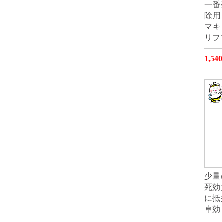
一番
除用
マキ
リフ
1,5
少量
死効
に抵
卓効