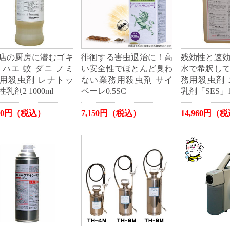
店の厨房に潜むゴキ
徘徊する害虫退治に！高
残効性と速
 ハエ 蚊 ダニ ノミ
い安全性でほとんど臭わ
水で希釈し
用殺虫剤 レナトッ
ない業務用殺虫剤 サイ
務用殺虫剤
乳剤2 1000ml
ベーレ0.5SC
乳剤「SES」
980円（税込）
7,150円（税込）
14,960円（