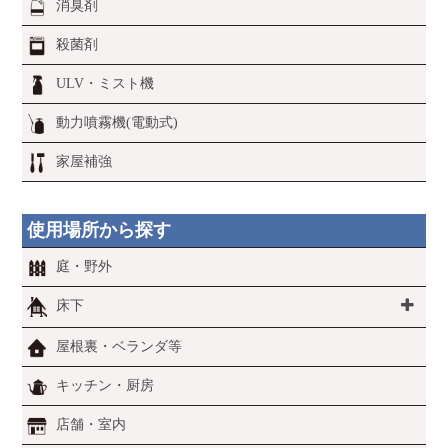
消臭剤
殺菌剤
ULV・ミスト機
動力噴霧機(電動式)
家屋補強
使用場所から探す
庭・野外
床下
屋根裏・ベランダ等
キッチン・厨房
店舗・室内