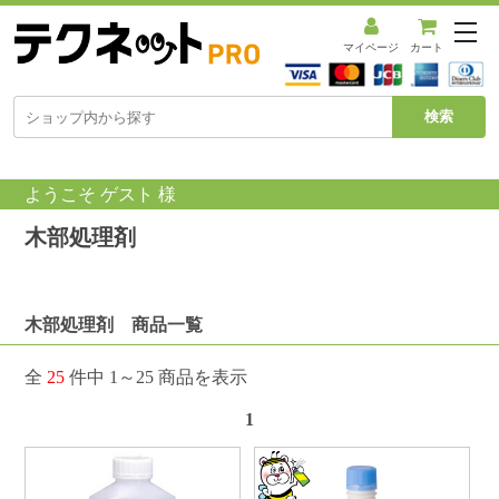
メ
ニ
マイページ
カート
ュ
ー
を
開
く
ようこそ ゲスト 様
木部処理剤
木部処理剤 商品一覧
全
25
件中 1～25 商品を表示
1