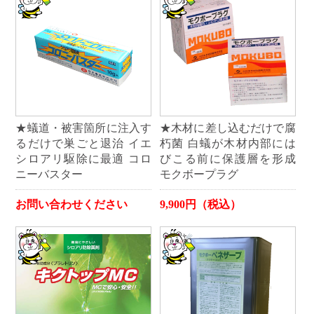
★蟻道・被害箇所に注入す
★木材に差し込むだけで腐
るだけで巣ごと退治 イエ
朽菌 白蟻が木材内部には
シロアリ駆除に最適 コロ
びこる前に保護層を形成
ニーバスター
モクボープラグ
お問い合わせください
9,900円（税込）