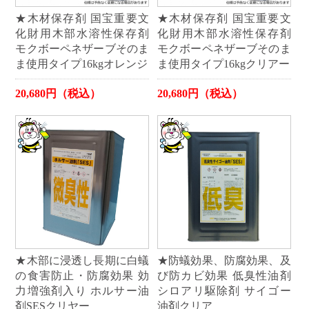
★木材保存剤 国宝重要文
★木材保存剤 国宝重要文
化財用木部水溶性保存剤
化財用木部水溶性保存剤
モクボーペネザーブそのま
モクボーペネザーブそのま
ま使用タイプ16kgオレンジ
ま使用タイプ16kgクリアー
20,680円（税込）
20,680円（税込）
★木部に浸透し長期に白蟻
★防蟻効果、防腐効果、及
の食害防止・防腐効果 効
び防カビ効果 低臭性油剤
力増強剤入り ホルサー油
シロアリ駆除剤 サイゴー
剤SESクリヤー
油剤クリア