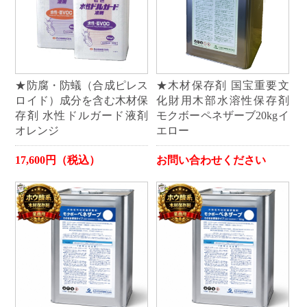
★防腐・防蟻（合成ピレス
★木材保存剤 国宝重要文
ロイド）成分を含む木材保
化財用木部水溶性保存剤
存剤 水性ドルガード液剤
モクボーペネザーブ20kgイ
オレンジ
エロー
17,600円（税込）
お問い合わせください