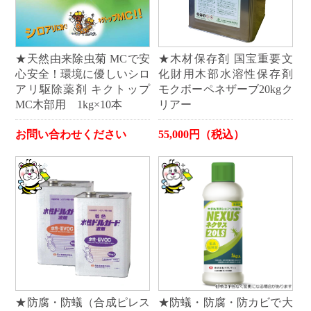
★天然由来除虫菊 MCで安
★木材保存剤 国宝重要文
心安全！環境に優しいシロ
化財用木部水溶性保存剤
アリ駆除薬剤 キクトップ
モクボーペネザーブ20kgク
MC木部用 1kg×10本
リアー
お問い合わせください
55,000円（税込）
★防腐・防蟻（合成ピレス
★防蟻・防腐・防カビで大