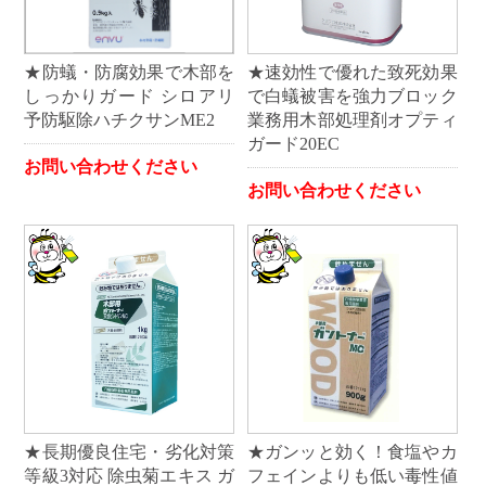
★防蟻・防腐効果で木部を
★速効性で優れた致死効果
しっかりガード シロアリ
で白蟻被害を強力ブロック
予防駆除ハチクサンME2
業務用木部処理剤オプティ
ガード20EC
お問い合わせください
お問い合わせください
★長期優良住宅・劣化対策
★ガンッと効く！食塩やカ
等級3対応 除虫菊エキス ガ
フェインよりも低い毒性値