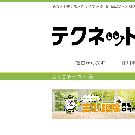
そのまま使える水性タイプ 木部用白蟻駆除・木材防腐
害虫から探す
使用
ようこそ ゲスト 様