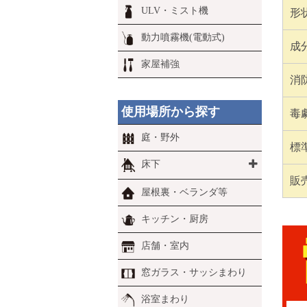
ULV・ミスト機
形
動力噴霧機(電動式)
成
家屋補強
消
使用場所から探す
毒
庭・野外
標
床下
販
屋根裏・ベランダ等
キッチン・厨房
店舗・室内
窓ガラス・サッシまわり
浴室まわり