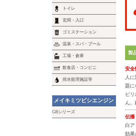
トイレ
玄関・入口
ゴミステーション
温泉・スパ・プール
製
工場・倉庫
飲食店・コンビニ
安全
人に
排水処理施設等
題に
ピリ
メイキミツビシエンジン
ん。
GBシリーズ
伝播
白ア
効果