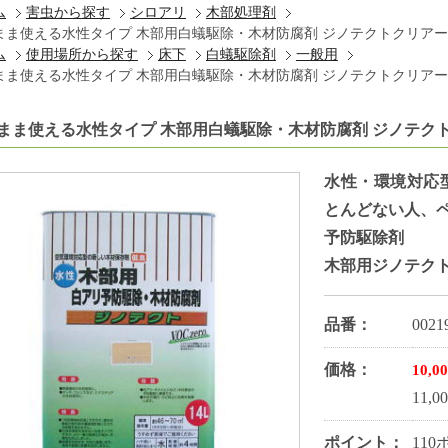
ム
害虫から探す
シロアリ
木部処理剤
まま使える水性タイプ 木部用白蟻駆除・木材防腐剤 ジノテクトクリアー1
ム
使用場所から探す
床下
白蟻駆除剤
一般用
まま使える水性タイプ 木部用白蟻駆除・木材防腐剤 ジノテクトクリアー1
まま使える水性タイプ 木部用白蟻駆除・木材防腐剤 ジノテクト
水性・環境対応
とんどない人、
予防駆除剤
木部用ジノテクト
品番：
0021
価格：
10,0
11,
ポイント：
11