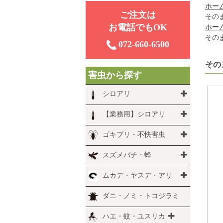
ホー
ご注⽂は
その
お電話でもOK
ホー
その
072-660-6500
その
害虫から探す
シロアリ
【業務用】シロアリ
ゴキブリ・不快害虫
スズメバチ・蜂
ムカデ・ヤスデ・アリ
ダニ・ノミ・トコジラミ
ハエ・蚊・ユスリカ