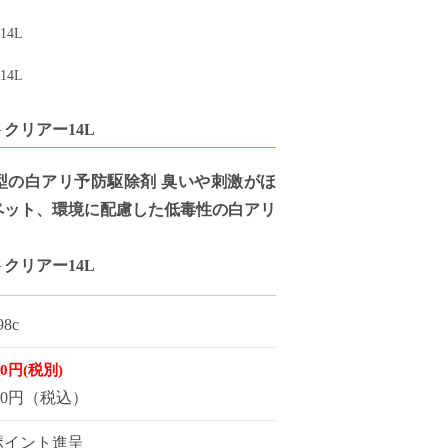
4L
4L
クリアー14L
型の白アリ予防駆除剤 臭いや刺激がほ
ペット、環境に配慮した低毒性の白アリ
クリアー14L
98c
00円(税別)
000円（税込）
0ポイント進呈