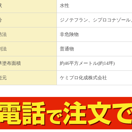
状
水性
分
ジノテフラン、シプロコナゾール、
防法
非危険物
劇法
普通物
準塗布面積
約46平方メートル(約14坪)
売元
ケミプロ化成株式会社