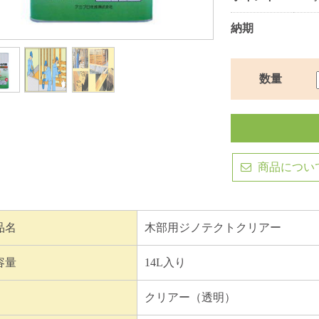
納期
数量
商品につい
品名
木部用ジノテクトクリアー
容量
14L入り
クリアー（透明）