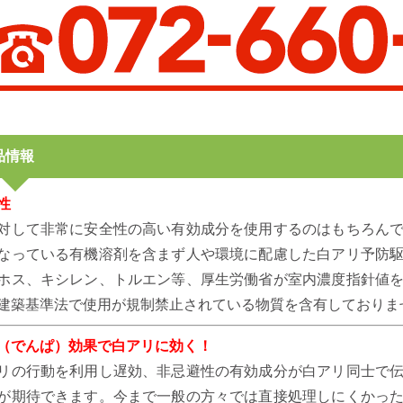
品情報
性
対して非常に安全性の高い有効成分を使用するのはもちろん
なっている有機溶剤を含まず人や環境に配慮した白アリ予防
ホス、キシレン、トルエン等、厚生労働省が室内濃度指針値
建築基準法で使用が規制禁止されている物質を含有しておりま
（でんぱ）効果で白アリに効く！
リの行動を利用し遅効、非忌避性の有効成分が白アリ同士で
が期待できます。今まで一般の方々では直接処理しにくかっ