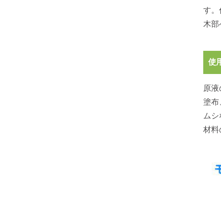
す。
木部
使
原液
塗布
ムシ
材料