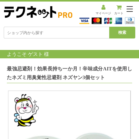
メ
ニ
マイページ
カート
ュ
ー
を
開
く
ようこそ ゲスト 様
最強忌避剤！効果長持ち一か月！辛味成分AITを使用し
たネズミ用臭覚性忌避剤 ネズヤン3個セット