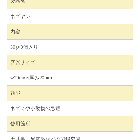
製品名
ネズヤン
内容
30g×3個入り
容器サイズ
Φ70mm×厚み20mm
効能
ネズミや小動物の忌避
使用箇所
天井裏、配電盤などの閉鎖空間