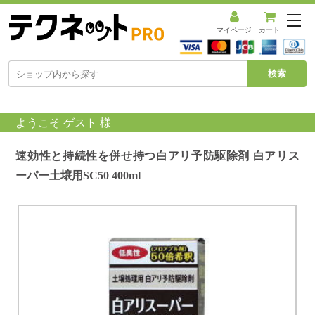
メ
ニ
マイページ
カート
ュ
ー
を
開
く
ようこそ ゲスト 様
速効性と持続性を併せ持つ白アリ予防駆除剤 白アリス
ーパー土壌用SC50 400ml