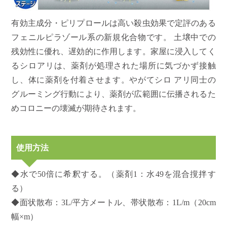
有効主成分・ピリプロールは高い殺虫効果で定評のある
フェニルピラゾール系の新規化合物です。 土壌中での
残効性に優れ、遅効的に作用します。家屋に浸入してく
るシロアリは、薬剤が処理された場所に気づかず接触
し、体に薬剤を付着させます。やがてシロ アリ同士の
グルーミング行動により、薬剤が広範囲に伝播されるた
めコロニーの壊滅が期待されます。
使用方法
◆水で50倍に希釈する。（薬剤1：水49を混合撹拌す
る）
◆面状散布：3L/平方メートル、帯状散布：1L/m（20cm
幅×m）