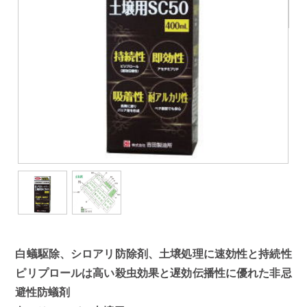
白蟻駆除、シロアリ防除剤、土壌処理に速効性と持続性
ピリプロールは高い殺虫効果と遅効伝播性に優れた非忌
避性防蟻剤