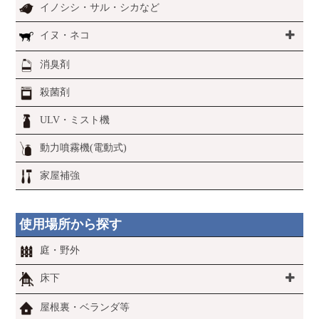
イノシシ・サル・シカなど
イヌ・ネコ
消臭剤
殺菌剤
ULV・ミスト機
動力噴霧機(電動式)
家屋補強
使用場所から探す
庭・野外
床下
屋根裏・ベランダ等