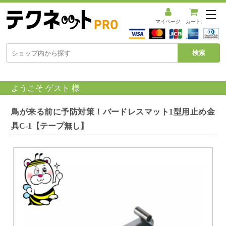
メ
ニ
マイページ
カート
ュ
ー
を
開
く
ようこそ ゲスト 様
鳥が来る前に予防対策！バードレスマット1型用止め金
具C-1【テープ無し】