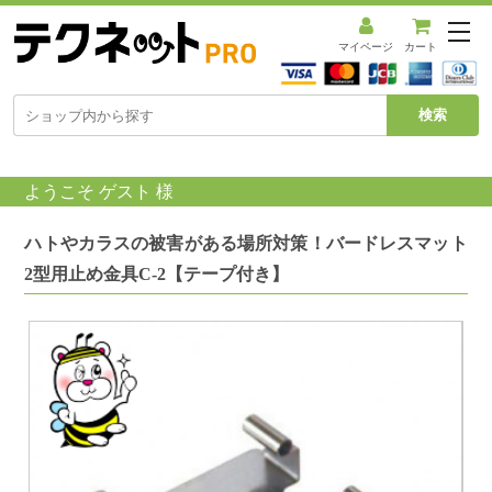
メ
ニ
マイページ
カート
ュ
ー
を
開
く
ようこそ ゲスト 様
ハトやカラスの被害がある場所対策！バードレスマット
2型用止め金具C-2【テープ付き】