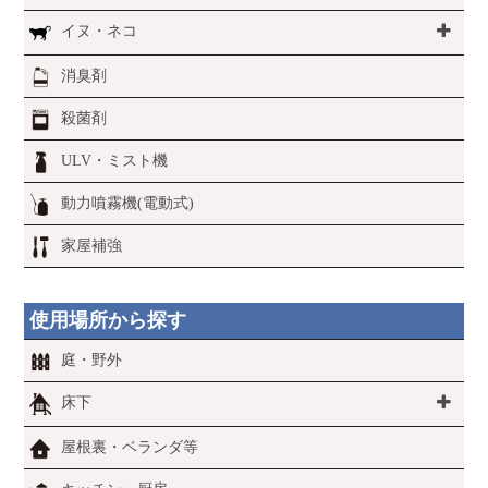
イヌ・ネコ
消臭剤
殺菌剤
ULV・ミスト機
動力噴霧機(電動式)
家屋補強
使用場所から探す
庭・野外
床下
屋根裏・ベランダ等