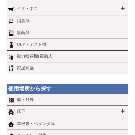
イヌ・ネコ
消臭剤
殺菌剤
ULV・ミスト機
動力噴霧機(電動式)
家屋補強
使用場所から探す
庭・野外
床下
屋根裏・ベランダ等