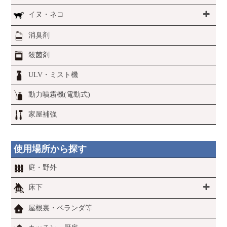
イヌ・ネコ
消臭剤
殺菌剤
ULV・ミスト機
動力噴霧機(電動式)
家屋補強
使用場所から探す
庭・野外
床下
屋根裏・ベランダ等