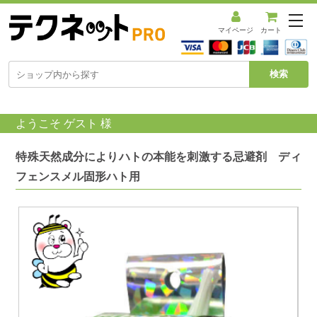
メ
ニ
マイページ
カート
ュ
ー
を
開
く
ようこそ ゲスト 様
特殊天然成分によりハトの本能を刺激する忌避剤 ディ
フェンスメル固形ハト用